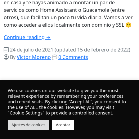
en casa y te hayas animado a montar un par de
servicios como Home Assistant o Guacamole (entre
otros), que facilitan un poco tu vida diaria. Vamos a ver
como acceder a ellos localmente con dominio y SSL 🙂
Continue reading →
24 de julio de 2021
(updated 15 de febrero de 2022)
By
Víctor Moreno
0 Comments
We use cookies on our website to give you the most
relevant experience by remembering your preferences
and repeat visits. By clicking “Accept All”, you consent to
the use of ALL the cookies. However, you may visit
"Cookie Settings" to provide a controlled consent.
© 2026
Víctor Moreno
Ajustes de cookies
Aceptar
b5st
theme for WordPress