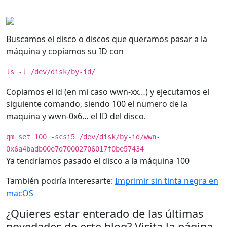
lshw -class disk -class storage
Buscamos el disco o discos que queramos pasar a la
máquina y copiamos su ID con
ls -l /dev/disk/by-id/
Copiamos el id (en mi caso wwn-xx…) y ejecutamos el
siguiente comando, siendo 100 el numero de la
maquina y wwn-0x6… el ID del disco.
qm set 100 -scsi5 /dev/disk/by-id/wwn-
0x6a4badb00e7d70002706017f0be57434
Ya tendríamos pasado el disco a la máquina 100
También podría interesarte:
Imprimir sin tinta negra en
macOS
¿Quieres estar enterado de las últimas
novedades de este blog? Visita la página